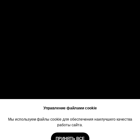
+7 (495) 787-4-787
Москва, Романов пер., 2, стр. 1
Будьте в курсе всех гастрособытий!
ПОДПИСАТЬСЯ
Политика конфиденциальности
Управление файлами cookie
Мы используем файлы cookie для обеспечения наилучшего качества
работы сайта.
ПРИНЯТЬ ВСЕ